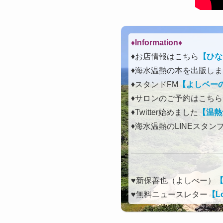
♦Information♦︎
♦お店情報はこちら
【ひな
♦海水温熱の本を出版し
♦スタンドFM
【よしベーのLo
♦サロンのご予約はこちら
♦Twitter始めました
【温熱
♦海水温熱のLINEスタン
♥新保善也（よしべー）
♥無料ニュースレター
【Lo