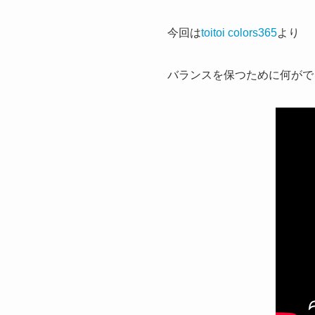
今回は
toitoi colors365
より
バランスを保つために何がで