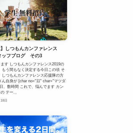
式】しつもんカンファレンス
スタッフブログ その3
ます しつもんカンファレンス2019の
 もう間もなく決定する今日この頃 そ
 しつもんカンファレンス応援隊の方
自身が [char no="11" char="マツダ
毎日、数時間 これで、悩んでます カン
 テー...
月18日