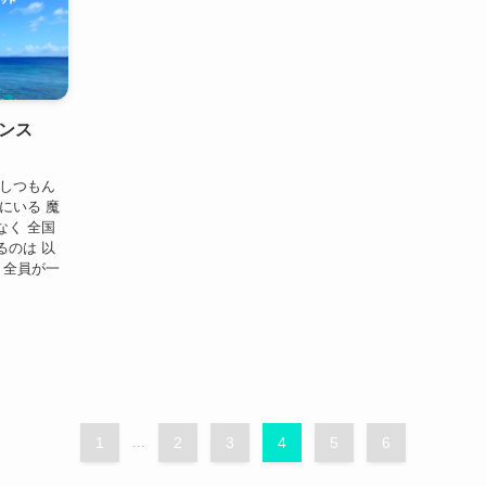
ンス
 しつもん
にいる 魔
なく 全国
るのは 以
 全員が一
1
...
2
3
4
5
6