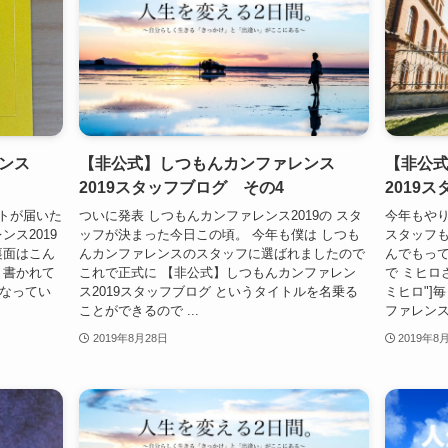
ンス
【非公式】しつもんカンファレンス
【非公
2019スタッフブログ その4
2019
ットが届いた
ついに発表 しつもんカンファレンス2019の スタ
今年もやり
ンス2019
ッフが決まった今日この頃。 今年も僕は しつも
スタッフも
裏面はこん
んカンファレンスのスタッフに選ばれましたので
んでもって
う書かれて
これで正式に 【非公式】しつもんカンファレン
で ミヒロさん
となってい
ス2019スタッフブログ というタイトルを名乗る
ミヒロ"]
ことができるので ...
ファレンスの
2019年8月28日
2019年8