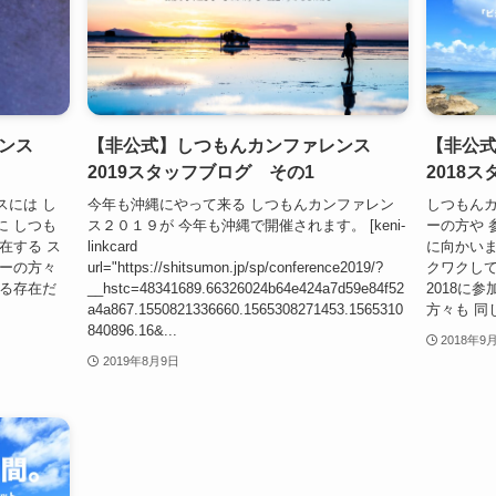
ンス
【非公式】しつもんカンファレンス
【非公
2019スタッフブログ その1
2018
スには し
今年も沖縄にやって来る しつもんカンファレン
しつもんカ
に しつも
ス２０１９が 今年も沖縄で開催されます。 [keni-
ーの方や 
在する ス
linkcard
に向かいま
カーの方々
url="https://shitsumon.jp/sp/conference2019/?
クワクして
する存在だ
__hstc=48341689.66326024b64e424a7d59e84f52
2018に
a4a867.1550821336660.1565308271453.1565310
方々も 同じ
840896.16&...
2018年9
2019年8月9日