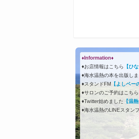
♦Information♦︎
♦お店情報はこちら
【ひな
♦海水温熱の本を出版し
♦スタンドFM
【よしベーのLo
♦サロンのご予約はこちら
♦Twitter始めました
【温熱
♦海水温熱のLINEスタン