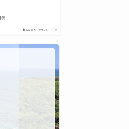
縄|
新保 善也 公式リザストページ