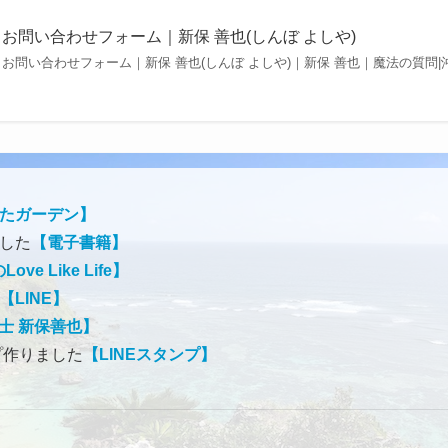
お問い合わせフォーム｜新保 善也(しんぼ よしや)
お問い合わせフォーム｜新保 善也(しんぼ よしや)｜新保 善也｜魔法の質問|沖
たガーデン】
ました
【電子書籍】
ve Like Life】
【LINE】
士 新保善也】
プ作りました
【LINEスタンプ】