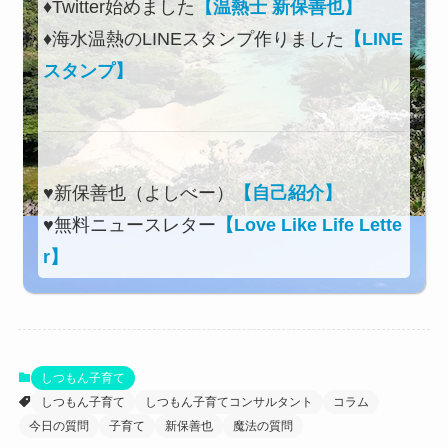
♦Twitter始めました
【温熱士 新保善也】
♦海水温熱のLINEスタンプ作りました
【LINE
スタンプ】
♥新保善也（よしべー）
【自己紹介】
♥無料ニュースレター
【Love Like Life Lette
r】
しつもん子育て
しつもん子育て
しつもん子育てコンサルタント
コラム
今日の質問
子育て
新保善也
魔法の質問