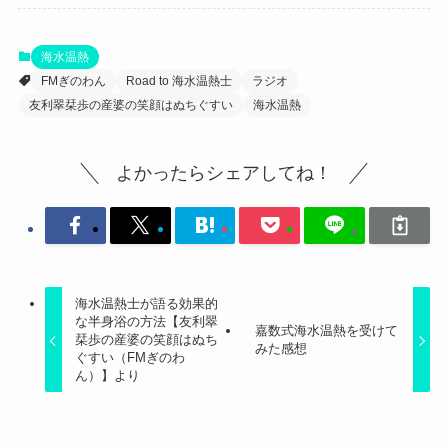
海水温熱
FMぎのわん
Road to 海水温熱士
ラジオ
友利翠栞歩の産婆の笑顔はぬちぐすい
海水温熱
よかったらシェアしてね！
海水温熱士が語る効果的
な半身浴の方法【友利翠
嘉数式海水温熱を受けて
栞歩の産婆の笑顔はぬち
みた感想
ぐすい（FMぎのわ
ん）】より