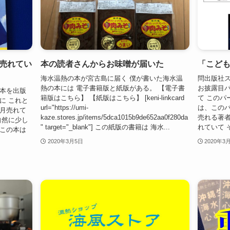
売れてい
本の読者さんからお味噌が届いた
「こど
海水温熱の本が宮古島に届く 僕が書いた海水温
問出版社ス
熱の本には 電子書籍版と紙版がある。 【電子書
お披露目パ
の本を出版
籍版はこちら】 【紙版はこちら】 [keni-linkcard
て このパ
に これと
url="https://umi-
は、このパ
毎月売れて
kaze.stores.jp/items/5dca1015b9de652aa0f280da
売れる著者
自然に少し
" target="_blank"] この紙版の書籍は 海水...
れていて そ
たこの本は
2020年3月5日
2020年3