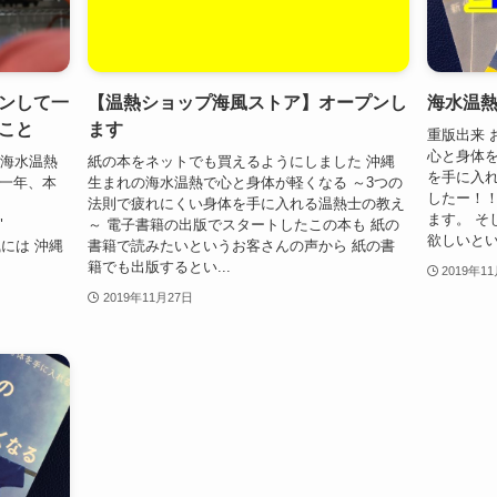
ンして一
【温熱ショップ海風ストア】オープンし
海水温
こと
ます
重版出来 
心と身体を
 海水温熱
紙の本をネットでも買えるようにしました 沖縄
を手に入れ
の一年、本
生まれの海水温熱で心と身体が軽くなる ～3つの
したー！！
法則で疲れにくい身体を手に入れる温熱士の教え
ます。 そ
"
～ 電子書籍の出版でスタートしたこの本も 紙の
欲しいという
と風には 沖縄
書籍で読みたいというお客さんの声から 紙の書
籍でも出版するとい...
2019年1
2019年11月27日