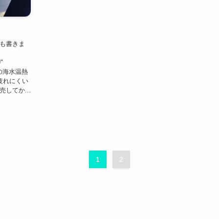
でも書きま
"
まれの海水温熱
疲れにくい
してか...
1
2