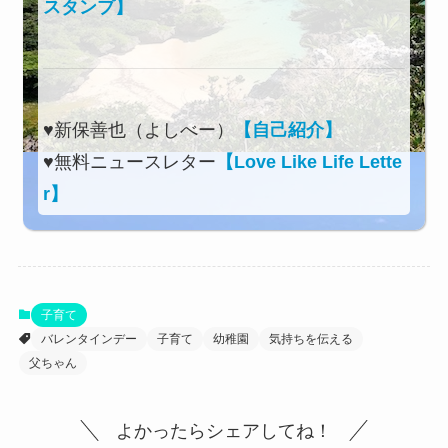
スタンプ】
♥新保善也（よしべー）
【自己紹介】
♥無料ニュースレター
【Love Like Life Lette
r】
子育て
バレンタインデー
子育て
幼稚園
気持ちを伝える
父ちゃん
よかったらシェアしてね！