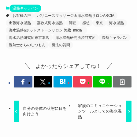
温熱キャラバン
お客様の声
バリニーズマッサージ＆海水温熱サロンARCIA
出張海水温熱
嘉数式海水温熱
師匠
感想
東京
海水温熱
海水温熱&ホットストーンサロン 美蔵~micla~
海水温熱研究所東京本店
海水温熱研究所渋谷支所
温熱キャラバン
温熱士からのしつもん
魔法の質問
よかったらシェアしてね！
家族のコミュニケーショ
自分の身体の状態に目を
ンツールとしての海水温
向けよう
熱