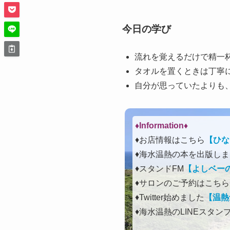
今日の学び
流れを覚えるだけで精一
タオルを置くときは丁寧
自分が思っていたよりも
♦Information♦︎
♦お店情報はこちら
【ひな
♦海水温熱の本を出版し
♦スタンドFM
【よしベーのLo
♦サロンのご予約はこちら
♦Twitter始めました
【温熱
♦海水温熱のLINEスタン