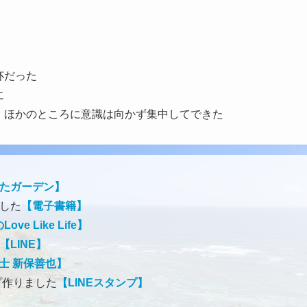
杯だった
に
、ほかのところに意識は向かず集中してできた
たガーデン】
ました
【電子書籍】
ve Like Life】
【LINE】
士 新保善也】
プ作りました
【LINEスタンプ】