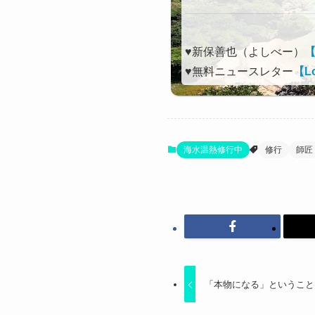
♥新保善也（よしべー）
♥無料ニュースレター
【Lo
海水温熱修行中
修行
師匠
「本物になる」ということ