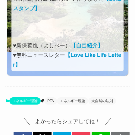
スタンプ】
♥新保善也（よしべー）
【自己紹介】
♥無料ニュースレター
【Love Like Life Lette
r】
エネルギー理論
PTA
エネルギー理論
大自然の法則
よかったらシェアしてね！